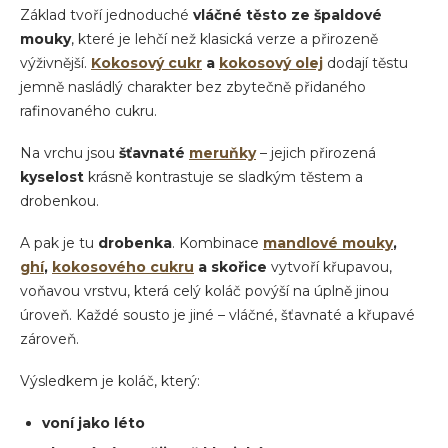
Základ tvoří jednoduché
vláčné těsto
ze špaldové
mouky
, které je lehčí než klasická verze a přirozeně
výživnější.
Kokosový cukr
a
kokosový olej
dodají těstu
jemně nasládlý charakter bez zbytečně přidaného
rafinovaného cukru.
Na vrchu jsou
šťavnaté
meruňky
– jejich přirozená
kyselost
krásně kontrastuje se sladkým těstem a
drobenkou.
A pak je tu
drobenka
. Kombinace
mandlové mouky
,
ghí
,
kokosového cukru
a
skořice
vytvoří křupavou,
voňavou vrstvu, která celý koláč povýší na úplně jinou
úroveň. Každé sousto je jiné – vláčné, šťavnaté a křupavé
zároveň.
Výsledkem je koláč, který:
voní jako léto