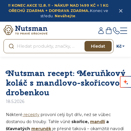
Přejít
!! KONEC AKCE 12.8. !! - NÁKUP NAD 1499 KČ = 1 KG
na
OŘECHŮ ZDARMA + DOPRAVA ZDARMA.
Konec ve
obsah
středu.
Neváhejte
.
Přihlášení
Nákupní
košík
Kč
Hledat
Nutsman recept: Meruňkový
koláč s mandlovo-skořicovou
drobenkou
18.5.2026
Některé
recepty
provoní celý byt dřív, než se vůbec
dostanou do trouby. Tahle vůně
skořice,
mandlí
a
šťavnatých
meruněk
je přesně taková – okamžitě navodí