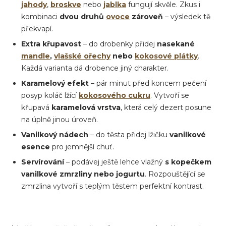
jahody
,
broskve
nebo
jablka
fungují skvěle. Zkus i
kombinaci
dvou druhů
ovoce
zároveň
– výsledek tě
překvapí.
Extra křupavost
– do drobenky přidej
nasekané
mandle
,
vlašské ořechy
nebo
kokosové plátky
.
Každá varianta dá drobence jiný charakter.
Karamelový efekt
– pár minut před koncem pečení
posyp koláč lžící
kokosového cukru
. Vytvoří se
křupavá
karamelová vrstva
, která celý dezert posune
na úplně jinou úroveň.
Vanilkový nádech
– do těsta přidej lžičku
vanilkové
esence
pro jemnější chuť.
Servírování
– podávej ještě lehce vlažný
s kopečkem
vanilkové zmrzliny nebo jogurtu
. Rozpouštějící se
zmrzlina vytvoří s teplým těstem perfektní kontrast.