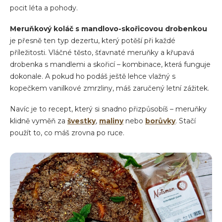
pocit léta a pohody.
Meruňkový koláč s mandlovo-skořicovou drobenkou
je přesně ten typ dezertu, který potěší při každé
příležitosti. Vláčné těsto, šťavnaté meruňky a křupavá
drobenka s mandlemi a skořicí – kombinace, která funguje
dokonale. A pokud ho podáš ještě lehce vlažný s
kopečkem vanilkové zmrzliny, máš zaručený letní zážitek.
Navíc je to recept, který si snadno přizpůsobíš – meruňky
klidně vyměň za
švestky
,
maliny
nebo
borůvky
. Stačí
použít to, co máš zrovna po ruce.