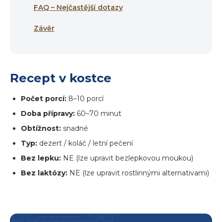
FAQ – Nejčastější dotazy
Závěr
Recept v kostce
Počet porcí:
8–10 porcí
Doba přípravy:
60–70 minut
Obtížnost:
snadné
Typ:
dezert / koláč / letní pečení
Bez lepku:
NE (lze upravit bezlepkovou moukou)
Bez laktózy:
NE (lze upravit rostlinnými alternativami)