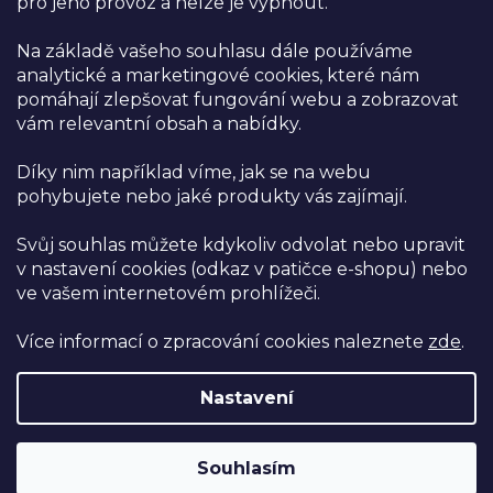
pro jeho provoz a nelze je vypnout.
Obchodní podmínky
Na základě vašeho souhlasu dále používáme
Reklamace a vrácení zboží
analytické a marketingové cookies, které nám
Ochrana osobních údajů
pomáhají zlepšovat fungování webu a zobrazovat
vám relevantní obsah a nabídky.
Kamenná prodejna
Díky nim například víme, jak se na webu
Prodejna NUTSMAN
pohybujete nebo jaké produkty vás zajímají.
Těmice 329, Těmice 696 84
areál bývalého družstva
Svůj souhlas můžete kdykoliv odvolat nebo upravit
v nastavení cookies (odkaz v patičce e-shopu) nebo
Zobrazit na mapě
ve vašem internetovém prohlížeči.
Více informací o zpracování cookies naleznete
zde
.
Budeme se na vás těšit:
Po, St, Čt: 06:00–15:00
Út, Pá: 6:00–16:00
Nastavení
Souhlasím
Vytvořil Shoptet