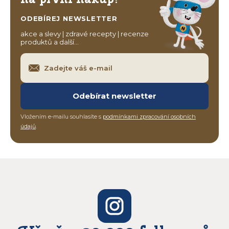
ODEBÍREJ NEWSLETTER
akce a slevy | zdravé recepty | recenze
produktů a další…
Odebírat newsletter
Vložením e-mailu souhlasíte s
podmínkami zpracování osobních
údajů
.