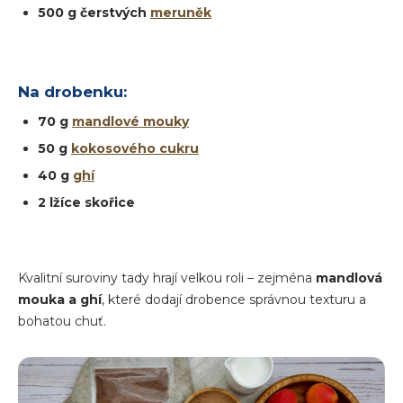
500 g čerstvých
meruněk
Na drobenku:
70 g
mandlové mouky
50 g
kokosového cukru
40 g
ghí
2 lžíce skořice
Kvalitní suroviny tady hrají velkou roli – zejména
mandlová
mouka a ghí
, které dodají drobence správnou texturu a
bohatou chuť.