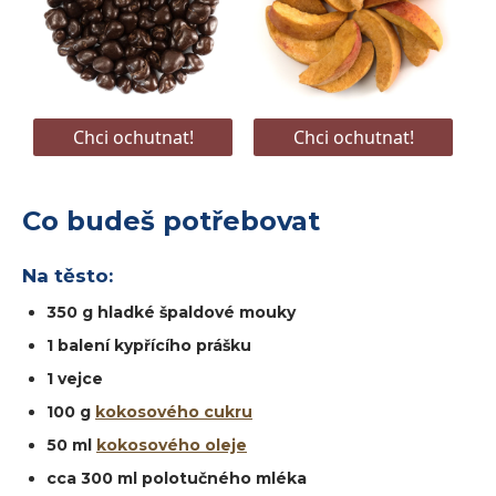
Co budeš potřebovat
Na těsto:
350 g hladké špaldové mouky
1 balení kypřícího prášku
1 vejce
100 g
kokosového cukru
50 ml
kokosového oleje
cca 300 ml polotučného mléka