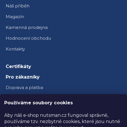
Náš příběh
Magazín
Kamenná prodejna
Hodnocení obchodu
Kontakty
Certifikáty
Pro zákazníky
Doprava a platba
Věrnostní program
Používáme soubory cookies
Velkoobchod
Aby náš e-shop nutsman.cz fungoval správně,
Ambasador Nutsman
používáme tzv. nezbytné cookies, které jsou nutné