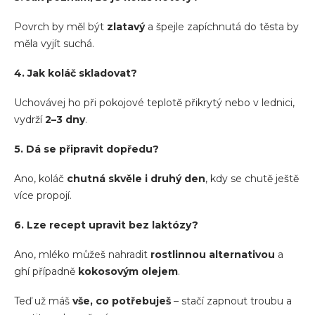
Povrch by měl být
zlatavý
a špejle zapíchnutá do těsta by
měla vyjít suchá.
4. Jak koláč skladovat?
Uchovávej ho při pokojové teplotě přikrytý nebo v lednici,
vydrží
2–3 dny
.
5. Dá se připravit dopředu?
Ano, koláč
chutná skvěle i druhý den
, kdy se chutě ještě
více propojí.
6. Lze recept upravit bez laktózy?
Ano, mléko můžeš nahradit
rostlinnou alternativou
a
ghí případně
kokosovým olejem
.
Teď už máš
vše, co potřebuješ
– stačí zapnout troubu a