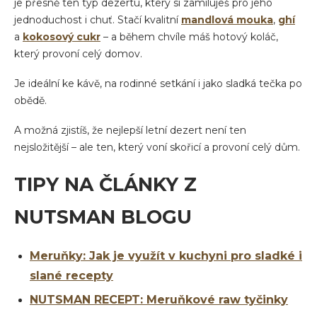
je přesně ten typ dezertu, který si zamiluješ pro jeho
jednoduchost i chuť. Stačí kvalitní
mandlová mouka
,
ghí
a
kokosový cukr
– a během chvíle máš hotový koláč,
který provoní celý domov.
Je ideální ke kávě, na rodinné setkání i jako sladká tečka po
obědě.
A možná zjistíš, že nejlepší letní dezert není ten
nejsložitější – ale ten, který voní skořicí a provoní celý dům.
TIPY NA ČLÁNKY Z
NUTSMAN BLOGU
Meruňky: Jak je využít v kuchyni pro sladké i
slané recepty
NUTSMAN RECEPT: Meruňkové raw tyčinky