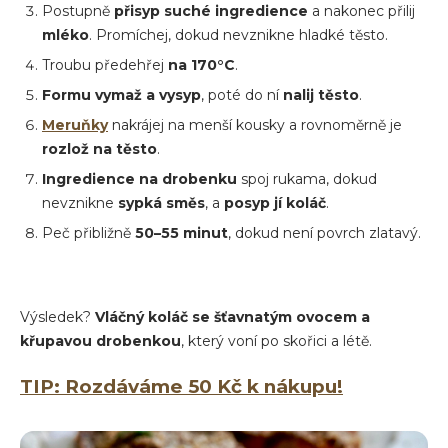
Postupně
přisyp suché ingredience
a nakonec přilij
mléko
. Promíchej, dokud nevznikne hladké těsto.
Troubu předehřej
na 170°C
.
Formu vymaž a vysyp
, poté do ní
nalij těsto
.
Meruňky
nakrájej na menší kousky a rovnoměrně je
rozlož na těsto
.
Ingredience na
drobenku
spoj rukama, dokud
nevznikne
sypká směs
, a
posyp jí koláč
.
Peč přibližně
50–55 minut
, dokud není povrch zlatavý.
Výsledek?
Vláčný koláč se šťavnatým ovocem a
křupavou drobenkou
, který voní po skořici a létě.
TIP: Rozdáváme 50 Kč k nákupu!