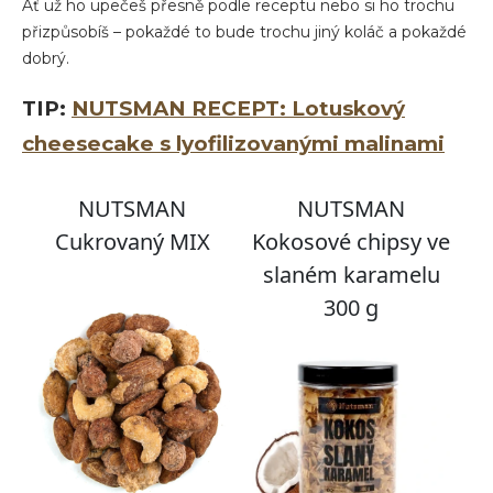
Ať už ho upečeš přesně podle receptu nebo si ho trochu
přizpůsobíš – pokaždé to bude trochu jiný koláč a pokaždé
dobrý.
TIP:
NUTSMAN RECEPT: Lotuskový
cheesecake s lyofilizovanými malinami