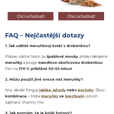
FAQ – Nejčastější dotazy
1. Jak udělat meruňkový koláč s drobenkou?
Připrav vláčné těsto ze
špaldové mouky
, přidej nakrájené
meruňky
a posyp
mandlovo-skořicovou drobenkou
.
Peč na
170°C přibližně 50–55 minut
.
2. Můžu použít jiné ovoce než meruňky?
Ano, skvěle fungují
jablka
,
jahody
nebo
borůvky
. Zkus i
kombinace
– třeba
meruňky
se
švestkami
vytvoří
zajímavý chuťový mix.
3. Jak poznám, že je koláč hotový?