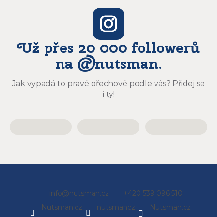
Už přes 20 000 followerů
na @nutsman.
Jak vypadá to pravé ořechové podle vás? Přidej se
i ty!
Z
info
@
nutsman.cz
+420 539 096 510
á
Nutsman.cz
nutsmancz
Nutsman.cz
p