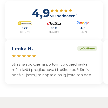
4,9
★
★
★
★
★
510 hodnocení
97%
90%
4,0
(8441×)
(10588×)
(133×)
Lenka H.
Ověřeno
★
★
★
★
★
Strašně spokojená po tom co objednávka
měla kvůli presjladnova i trošku zpoždění v
odešla i jsem jim napsala na ig jeste ten den
odeslali a druhý den dopoledne jsem mohla
vyzvedávat .. výrobky jsou super chutnají
báječně a určitě budu objednávat zase