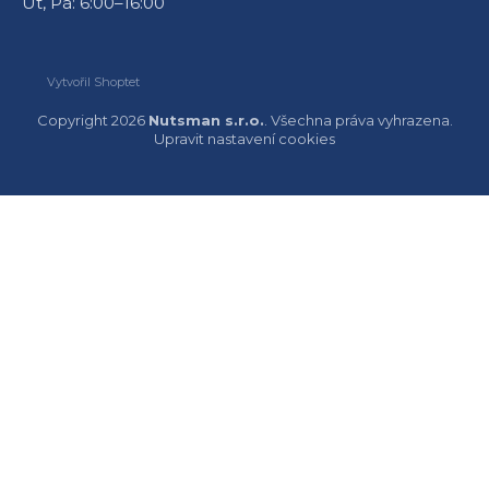
Út, Pá: 6:00–16:00
Vytvořil Shoptet
Copyright 2026
Nutsman s.r.o.
. Všechna práva vyhrazena.
Upravit nastavení cookies