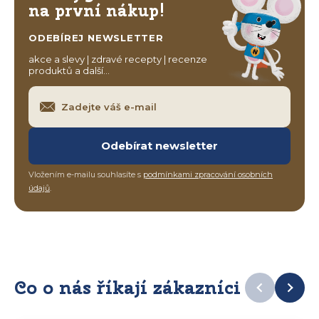
na první nákup!
ODEBÍREJ NEWSLETTER
akce a slevy | zdravé recepty | recenze
produktů a další…
Odebírat newsletter
Vložením e-mailu souhlasíte s
podmínkami zpracování osobních
údajů
.
Co o nás říkají zákazníci