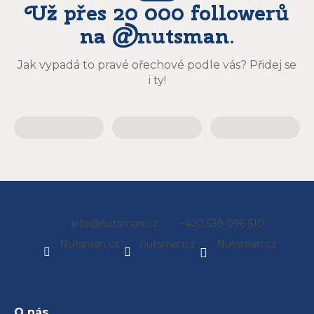
Už přes 20 000 followerů
na @nutsman.
Jak vypadá to pravé ořechové podle vás? Přidej se
i ty!
Z
info
@
nutsman.cz
+420 539 096 510
á
Nutsman.cz
nutsmancz
Nutsman.cz
p
a
t
í
O nás