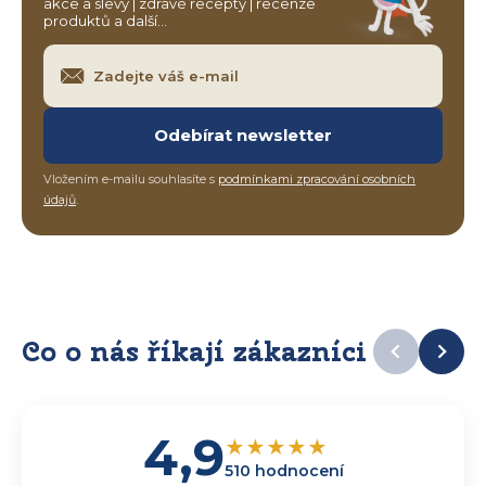
akce a slevy | zdravé recepty | recenze
produktů a další…
Odebírat newsletter
Vložením e-mailu souhlasíte s
podmínkami zpracování osobních
údajů
.
Co o nás říkají zákazníci
4,9
★
★
★
★
★
510 hodnocení