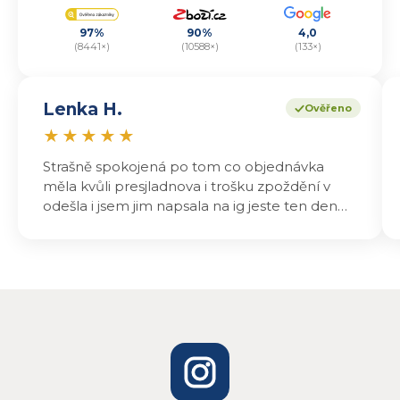
97%
90%
4,0
(8441×)
(10588×)
(133×)
Lenka H.
Ověřeno
★
★
★
★
★
Strašně spokojená po tom co objednávka
měla kvůli presjladnova i trošku zpoždění v
odešla i jsem jim napsala na ig jeste ten den
odeslali a druhý den dopoledne jsem mohla
vyzvedávat .. výrobky jsou super chutnají
báječně a určitě budu objednávat zase