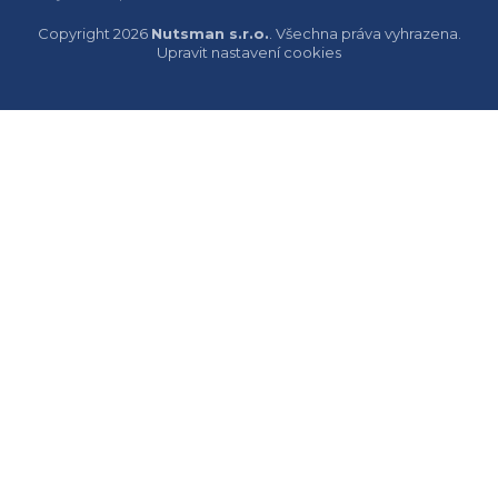
Copyright 2026
Nutsman s.r.o.
. Všechna práva vyhrazena.
Upravit nastavení cookies