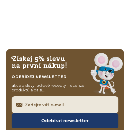
Získej 5% slevu
na první nákup!
ODEBÍREJ NEWSLETTER
akce a slevy | zdravé recepty | recenze
produktů a další…
Odebírat newsletter