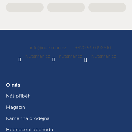
Z
info
@
nutsman.cz
+420 539 096 510
á
Nutsman.cz
nutsmancz
Nutsman.cz
p
a
t
í
O nás
Náš příběh
Magazín
Kamenná prodejna
Hodnocení obchodu