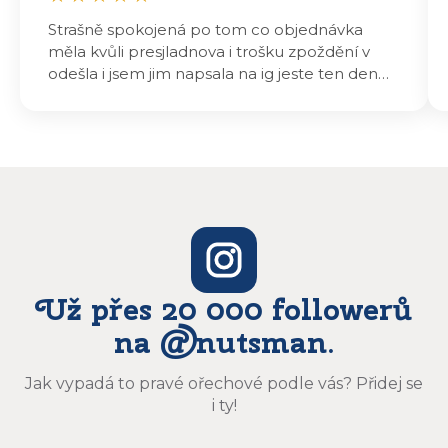
Strašně spokojená po tom co objednávka
měla kvůli presjladnova i trošku zpoždění v
odešla i jsem jim napsala na ig jeste ten den
odeslali a druhý den dopoledne jsem mohla
vyzvedávat .. výrobky jsou super chutnají
báječně a určitě budu objednávat zase
Už přes 20 000 followerů
na @nutsman.
Jak vypadá to pravé ořechové podle vás? Přidej se
i ty!