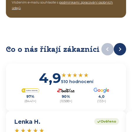
Vložením e-mailu souhlasíte s
podmínkami zpracování osobních
údajů
.
Co o nás říkají zákazníci
4,9
★
★
★
★
★
510 hodnocení
97%
90%
4,0
(8441×)
(10588×)
(133×)
Lenka H.
Ověřeno
★
★
★
★
★