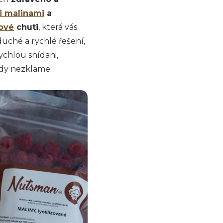
i malinami
a
kové
chuti
, která vás
duché a rychlé řešení,
ychlou snídani,
kdy nezklame.