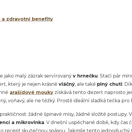
 a zdravotní benefity
je jako malý zázrak servírovaný
v hrnečku
. Stačí pár mi
t, který je nejen krásně
vláčný
, ale také
plný chuti
. D
emné
arašídové mouky
získává tento dezert naprosto je
ený, voňavý, ale ne těžký. Prostě ideální sladká tečka pro
 praktičnost: žádné špinavé mísy, žádné složité postupy. V
encí a mikrovlnka
. V dnešní uspěchané době, kdy čas ča
nto recept skutečnou spásou. Jakmile tento jednoduchý tr