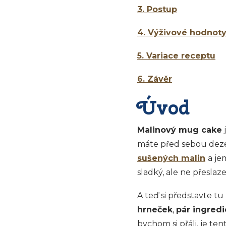
3. Postup
4. Výživové hodnoty
5. Variace receptu
6. Závěr
Úvod
Malinový mug cake
máte před sebou dezer
sušených malin
a j
sladký, ale ne přeslaz
A teď si představte tu
hrneček
,
pár ingredi
bychom si přáli, je te