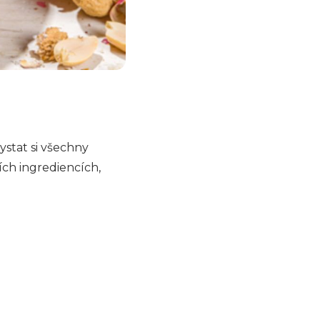
hystat si všechny
ch ingrediencích,