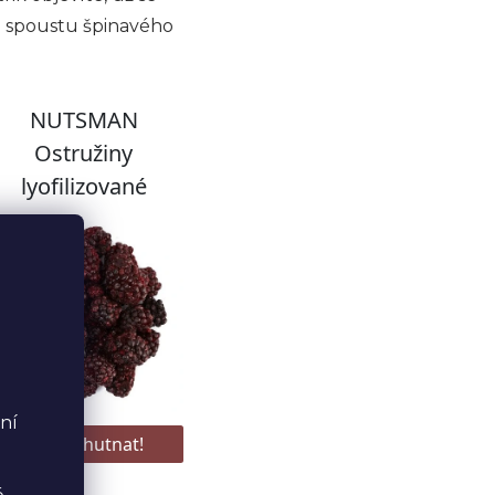
a spoustu špinavého
ní