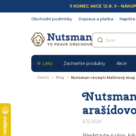
Přejít
!! KONEC AKCE 12.8. !! - N
na
obsah
Obchodní podmínky
Doprava a platba
Napište
Léto
Zachraňte produkty
Akce
Domů
Blog
Nutsman recept: Malinový mug
Nutsman 
arašídov
6.12.2024
Představte si ráno, k