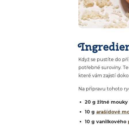
Ingredie
Když se pustíte do př
potřebné suroviny. Te
které vám zajistí dok
Na přípravu tohoto r
20 g žitné mouky
10 g
arašídové m
10 g vanilkového