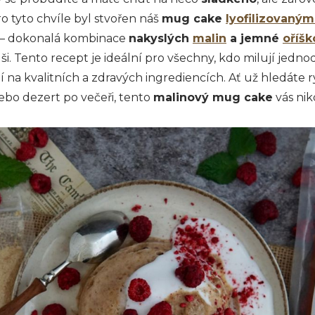
ro tyto chvíle byl stvořen náš
mug cake
lyofilizovaným
– dokonalá kombinace
nakyslých
malin
a jemné
oříš
i. Tento recept je ideální pro všechny, kdo milují jedno
jí na kvalitních a zdravých ingrediencích. Ať už hledáte r
ebo dezert po večeři, tento
malinový mug cake
vás ni