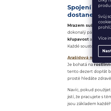
Díky n
produk
Spojení malin
dostane
Svůj s
cookie
Mrazem sušené mali
prohlí
dokonalý pár, který 
Více i
křupavost
a lehkou
k
Každé sousto je jako 
Nas
Arašídová mouka
nav
Je bohatá na
rostlinn
tento dezert dopřát b
prostě hledáte zdravě
Navíc, pokud použijet
jistí, že pracujete s 
jsou základem každéh