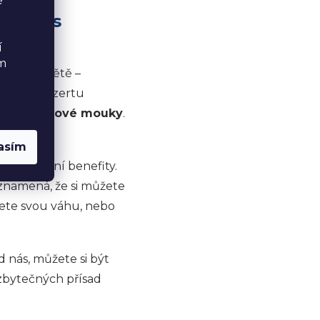
é
erá vás
í
ém
nářském světě –
idávají dezertu
utí
arašídové mouky
.
asím
ělé nutriční benefity.
 znamená, že si můžete
ujete svou váhu, nebo
 nás, můžete si být
z zbytečných přísad