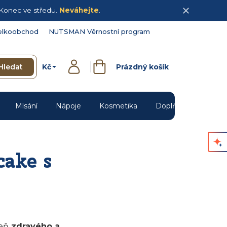
Konec ve středu.
Neváhejte
.
elkoobchod
NUTSMAN Věrnostní program
Kč
Hledat
Prázdný košík
Přihlášení
Nákupní
košík
Mlsání
Nápoje
Kosmetika
Doplňky
Novin
ake s
veň
zdravého a