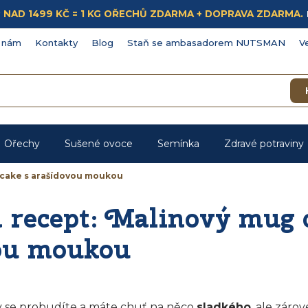
ÁKUP NAD 1499 KČ = 1 KG OŘECHŮ ZDARMA + DOPRAVA ZDARMA.
 nám
Kontakty
Blog
Staň se ambasadorem NUTSMAN
V
Ořechy
Sušené ovoce
Semínka
Zdravé potraviny
 cake s arašídovou moukou
recept: Malinový mug c
ou moukou
dy se probudíte a máte chuť na něco
sladkého
, ale záro