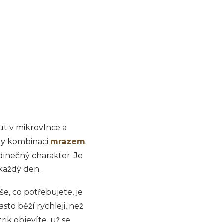
nut v mikrovlnce a
íky kombinaci
mrazem
dinečný charakter. Je
 každý den.
še, co potřebujete, je
sto běží rychleji, než
ik objevíte, už se