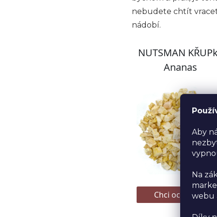
nebudete chtít vracet
nádobí.
Použí
Aby ná
nezbyt
vypno
Na zák
market
webu a