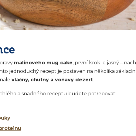
nce
ípravy
malinového mug cake
, první krok je jasný – nac
nto jednoduchý recept je postaven na několika základní
onale
vláčný, chutný a voňavý dezert
.
ychlého a snadného receptu budete potřebovat:
ouky
proteinu