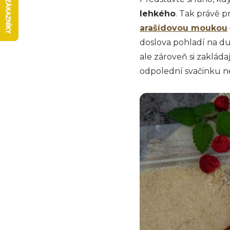
lehkého
. Tak právě p
arašídovou moukou
doslova pohladí na duš
ale zároveň si zakláda
odpolední svačinku n