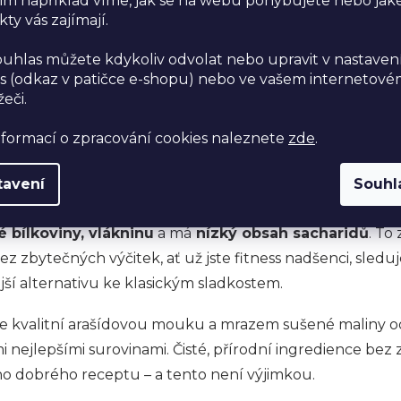
im například víme, jak se na webu pohybujete nebo jak
ty vás zajímají.
 a arašídové mouky: Kombinace, kt
ouhlas můžete kdykoliv odvolat nebo upravit v nastaven
s (odkaz v patičce e-shopu) nebo ve vašem internetov
ny a arašídová mouka
, to je jako Romeo a Julie v kuli
žeči.
se navzájem dokonale doplňuje.
Lyofilizované maliny
př
nformací o zpracování cookies naleznete
zde
.
yselost
, která krásně kontrastuje s jemně
oříškovou ch
malá exploze chutí, která probudí všechny vaše smysly.
tavení
Souhl
íc přináší do receptu nejen originální chuť, ale také skv
é bílkoviny, vlákninu
a má
nízký obsah sacharidů
. To
ez zbytečných výčitek, ať už jste fitness nadšenci, sled
jší alternativu ke klasickým sladkostem.
e kvalitní arašídovou mouku a mrazem sušené maliny od
těmi nejlepšími surovinami. Čisté, přírodní ingredience be
o dobrého receptu – a tento není výjimkou.